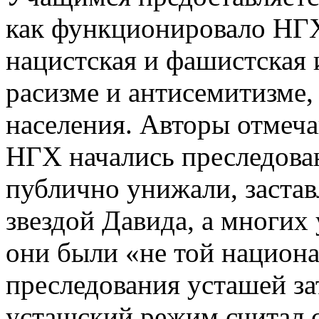
как функционировало НГХ,
нацистская и фашистская 
расизме и антисемитизме,
населения. Авторы отмеча
НГХ начались преследован
публично унижали, застав
звездой Давида, а многих 
они были «не той национа
преследования усташей зат
усташский режим считал 