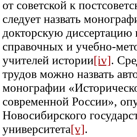
от советской к постсовет
следует назвать монограф
докторскую диссертацию 
справочных и учебно-мет
учителей истории
[iv]
. Ср
трудов можно назвать авт
монографии «Историческо
современной России», опу
Новосибирского государст
университета
[v]
.