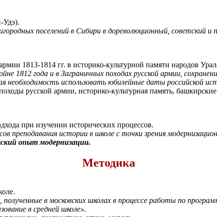
-Удэ).
ородных поселений в Сибири в дореволюционный, советский и 
армии 1813-1814 гг. в историко-культурной памяти народов Урал
йне 1812 года и в Заграничных походах русской армии, сохране
ая необходимость использовать юбилейные даты российской ист
 походы русской армии, историко-культурная память, башкирски
дхода при изучении исторических процессов.
ов преподавания истории в школе с точки зрения модернизацион
тский опыт модернизации.
Методика
коле.
олученные в московских школах в процессе работы по программ
ование в средней школе».