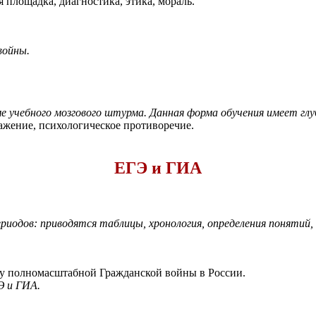
 площадка, диагностика, этика, мораль.
войны.
е учебного мозгового штурма. Данная форма обучения имеет гл
ажение, психологическое противоречие.
ЕГЭ и ГИА
.
риодов: приводятся таблицы, хронология, определения понятий,
лу полномасштабной Гражданской войны в России.
Э и ГИА.