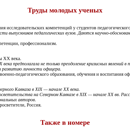
Труды молодых ученых
ия исследовательских компетенций у студентов педагогического
и выпускников педагогических вузов. Даются научно-обоснован
петенции, профессионализм.
ы XX века.
Х века предполагала не только преодоление кризисных явлений в
 и развитию личности офицера.
военно-педагогического образования, обучения и воспитания оф
рного Кавказа в ХIХ — начале ХХ века.
светительства на Северном Кавказе в ХIХ — начале ХХ вв. Рас
ональных авторов.
росветители, Россия.
Также в номере