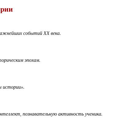
ории
важнейших событий XX века.
торическим эпохам.
ы истории».
интеллект, познавательную активность ученика.