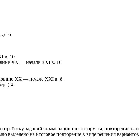
.) 16
I в. 10
вине XX — начале XXI в. 10
ловине XX — начале XXI в. 8
ерв) 4
л отработку заданий экзаменационного формата, повторение кл
 было выделено на итоговое повторение в виде решения вариант