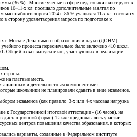
аммы (36 %) . Многие ученые в сфере педагогики фиксируют в
иков 10–11-х кл. посещало дополнительные занятия по
 масштабного опроса 2024 г. 86 % учащихся 11-х кл. готовятся
о в сторону удовлетворения запроса по подготовке к
дах в Москве Департамент образования и науки (ДОНМ)
 учебного процесса первоначально было включено 410 школ,
61. Общий охват выпускников, участвующих в реализации
йшем.
х страны.
же на платные места.
низационным и деятельностным компонентами:
оторые школьники не планировали сдавать в виде экзаменов,
бором экзаменов (как правило, 3-х или 4-х часовая нагрузка
е к Государственной итоговой аттестации» (16 часов), на
 в дистанционной форме). Также предполагалось участие
есурсных центров повышения качества образования, в которых
овались варианты, созданные в Федеральном институте