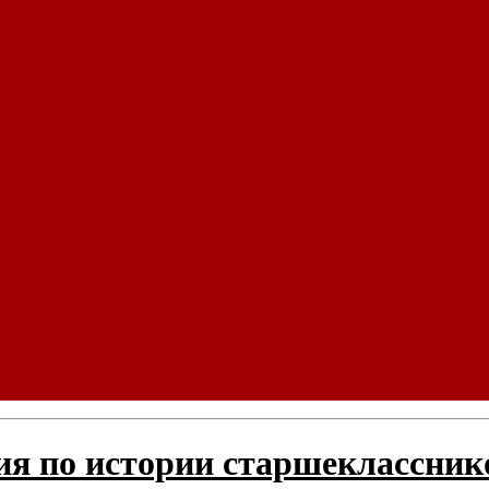
я по истории старшекласснико