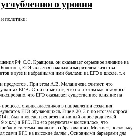
углубленного уровня
 и политики;
ения РФ С.С. Кравцова, он оказывает серьезное влияние на
. Болотова, ЕГЭ является важным измерителем качества
ов в вузе и набранными ими баллами на ЕГЭ в школе, т. е.
и предметов . При этом А.В. Маланичева считает, что
ультатах ЕГЭ . Cтоит отметить, что по итогам масштабного
фиксировано, что ЕГЭ оказывает существенное влияние на
о процесса старшеклассников в направлении создания
зультатов ЕГЭ обучающихся. Еще в 2013 г. по итогам опроса
14 г. был проведен репрезентативный опрос родителей
-х кл.) и ЕГЭ. По его результатам выяснилось, что
проблем системы школьного образования в Москве», поскольку
для сдачи ЕГЭ на высокие баллы . Основными барьерами для