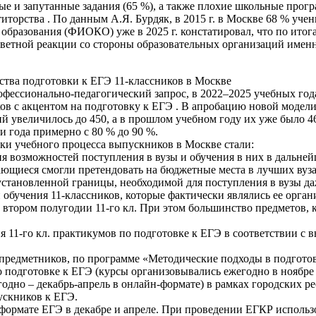
 и запутанные задания (65 %), а также плохие школьные прогр
торства . По данным А.Я. Бурдяк, в 2015 г. в Москве 68 % учен
бразования (ФИОКО) уже в 2025 г. констатировал, что по итогам
тветной реакции со стороны образовательных организаций именн
тва подготовки к ЕГЭ 11-классников в Москве
офессионально-педагогический запрос, в 2022–2025 учебных го
ов с акцентом на подготовку к ЕГЭ . В апробацию новой модели
увеличилось до 450, а в прошлом учебном году их уже было 4
и года примерно с 80 % до 90 %.
и учебного процесса выпускников в Москве стали:
ия возможностей поступления в вузы и обучения в них в дальне
ющиеся смогли претендовать на бюджетные места в лучших вуза
становленной границы, необходимой для поступления в вузы да
обучения 11-классников, которые фактически являлись ее орга
втором полугодии 11-го кл. При этом большинство предметов, к
11-го кл. практикумов по подготовке к ЕГЭ в соответствии с вы
предметников, по программе «Методические подходы в подготовк
 подготовке к ЕГЭ (курсы организовывались ежегодно в ноябре
одно – декабрь-апрель в онлайн-формате) в рамках городских р
ускников к ЕГЭ.
формате ЕГЭ в декабре и апреле. При проведении ЕГКР использ