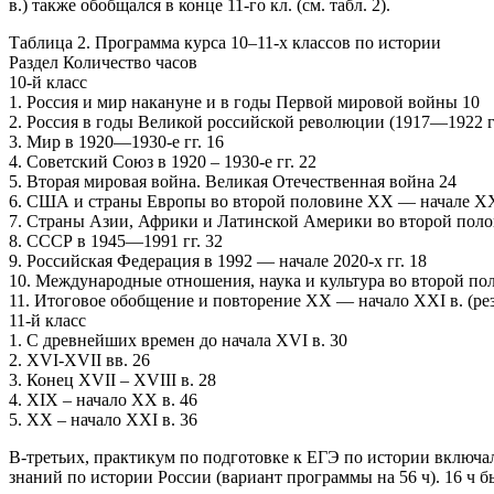
в.) также обобщался в конце 11-го кл. (см. табл. 2).
Таблица 2. Программа курса 10–11-х классов по истории
Раздел Количество часов
10-й класс
1. Россия и мир накануне и в годы Первой мировой войны 10
2. Россия в годы Великой российской революции (1917—1922 гг
3. Мир в 1920—1930-е гг. 16
4. Советский Союз в 1920 – 1930-е гг. 22
5. Вторая мировая война. Великая Отечественная война 24
6. США и страны Европы во второй половине ХХ — начале XX
7. Страны Азии, Африки и Латинской Америки во второй поло
8. СССР в 1945—1991 гг. 32
9. Российская Федерация в 1992 — начале 2020-х гг. 18
10. Международные отношения, наука и культура во второй по
11. Итоговое обобщение и повторение XX — начало XXI в. (рез
11-й класс
1. С древнейших времен до начала XVI в. 30
2. XVI-XVII вв. 26
3. Конец XVII – XVIII в. 28
4. XIX – начало XX в. 46
5. XX – начало XXI в. 36
В-третьих, практикум по подготовке к ЕГЭ по истории включа
знаний по истории России (вариант программы на 56 ч). 16 ч