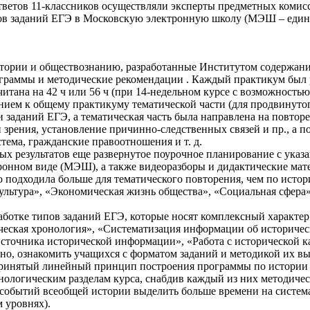
тветов 11-классников осуществляли эксперты предметных комис
ов заданий ЕГЭ в Московскую электронную школу (МЭШ – едина
тории и обществознанию, разработанные Институтом содержания
ограммы и методические рекомендации . Каждый практикум был р
тана на 42 ч или 56 ч (при 14-недельном курсе с возможностью
нием к общему практикуму тематической части (для продвинутого
заданий ЕГЭ, а тематическая часть была направлена на повтор
 зрения, установление причинно-следственных связей и пр., а п
тема, гражданские правоотношения и т. д.
х результатов еще развернутое поурочное планирование с указ
тронном виде (МЭШ), а также видеоразборы и дидактические ма
 подходила больше для тематического повторения, чем по истор
культура», «Экономическая жизнь общества», «Социальная сфера
аботке типов заданий ЕГЭ, которые носят комплексный характер
еская хронология», «Систематизация информации об историческ
точника исторической информации», «Работа с исторической ка
о, ознакомить учащихся с форматом заданий и методикой их вып
принятый линейный принцип построения программы по истории в
нологическим разделам курса, снабдив каждый из них методиче
я событий всеобщей истории выделить больше времени на систе
 уровнях).