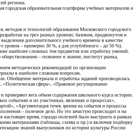
сий региона.
я городская образовательная платформа учебных материалов и
, методов и технологий образования Московского городского
азработан на трех разных уровнях: базовом, продвинутом и
 выделения дополнительного учебного времени в качестве
 уровня – примерно 30 %, а для углублённого – до 50 %).
ение наиболее сложных тем предметов или отработку умений.
о обществознанию – познание и знание, институт рынка,
анием методических рекомендаций по организации
териалы к наиболее сложным вопросам.
ии. Обобщение материала и отработка заданий производилась
», «Политическая сфера», «Правовое регулирование
 и проверяют весь объем содержания школьного курса истории.
их событиях и их участниках, явлениях и процессах»,
ртой», «Аргументация точек зрения на события и процессы
олнения – полезное дело. Но это зачастую происходит и на
 настоящее время, гораздо полезней было выстроить в рамках
скими материалами (таблицы, схемы и пр.) и включив подборку
матизацию знаний выпускников по истории культуры России