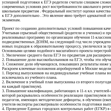
успешной подготовки к ЕГЭ родители считали слишком сложные
современных условиях рост востребованности школьного репети
школьным предметам . Федеральный институт оценки качества о
к ЕГЭ дополнительно . Это явление явно требует адекватной о
экзаменам.
Проект по созданию дополнительных условий повышения качес
Учитывая серьезный общественный (родители и ученики) и пр
реализовывал программу по организации обучения 11-классник
подведомственных ДОНМ, на следующий год число учреждений 
новых подходов к образовательному процессу, увеличился за тр
Основными целями подобного масштабного проекта перестройк
1. Увеличение среднего балла ЕГЭ по предметам для расширен
2. Повышение доли высокобалльников на ЕГЭ, чтобы эти обуча
3. Снижение доли обучающихся, показавших результаты ниже у
Раскроем ключевые положения апробируемой в Москве модели 
1. Переход выпускников на индивидуальные учебные планы во 
исключались из учебного плана.
2. Включение в учебный план выпускника со второго полугодия 
на каждый практикум).
3. Повышение квалификации, работающих в 11-х кл. учителей-
которой раскрывались особенности реализации практикумов по
педагогов, имеющих методические дефициты, в обучении (ежег
учителя-эксперты рассматривали особенности подготовки вып
4. Проведение Единых городских контрольных работ (ЕГКР) в 