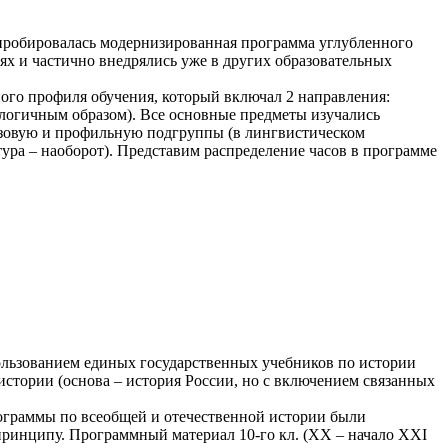
пробировалась модернизированная программа углубленного
ях и частично внедрялись уже в других образовательных
ного профиля обучения, который включал 2 направления:
налогичным образом). Все основные предметы изучались
базовую и профильную подгруппы (в лингвистическом
тура – наоборот). Представим распределение часов в программе
пользованием единых государственных учебников по истории
истории (основа – история России, но с включением связанных
рограммы по всеобщей и отечественной истории были
принципу. Программный материал 10-го кл. (XX – начало XXI