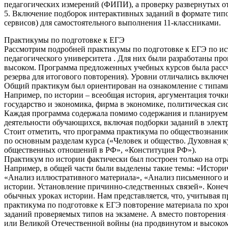
педагогических измерений (ФИПИ), а проверку развернутых о
5. Включение подборок интерактивных заданий в формате тип
сервисов) для самостоятельного выполнения 11-классниками.
Практикумы по подготовке к ЕГЭ
Рассмотрим подробней практикумы по подготовке к ЕГЭ по ис
педагогического университета . Для них были разработаны пр
высоком. Программа предложенных учебных курсов была рассчи
резерва для итогового повторения). Уровни отличались включе
Общий практикум был ориентирован на ознакомление с типами 
Например, по истории – всеобщая история, аргументация точки
государство и экономика, фирма в экономике, политическая сис
Каждая программа содержала помимо содержания и планируемы
деятельности обучающихся, включая подборки заданий в элек
Стоит отметить, что программа практикума по обществознанию
по основным разделам курса («Человек и общество. Духовная 
общественных отношений в РФ», «Конституция РФ»).
Практикум по истории фактически был построен только на отр
Например, в общей части были выделены такие темы: «Историч
«Анализ иллюстративного материала», «Анализ письменного ис
истории. Установление причинно-следственных связей». Конечн
обычных уроках истории. Нам представляется, что, учитывая 
практикума по подготовке к ЕГЭ повторение материала по хро
заданий проверяемых типов на экзамене. А вместо повторени
или Великой Отечественной войны (на продвинутом и высоком