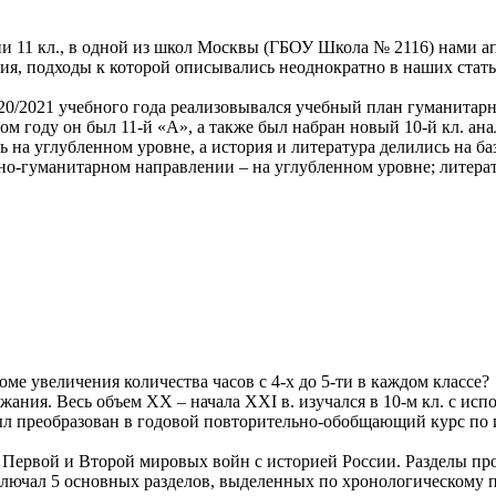
и 11 кл., в одной из школ Москвы (ГБОУ Школа № 2116) нами а
ия, подходы к которой описывались неоднократно в наших стать
020/2021 учебного года реализовывался учебный план гуманитар
ом году он был 11-й «А», а также был набран новый 10-й кл. а
ь на углубленном уровне, а история и литература делились на 
ьно-гуманитарном направлении – на углубленном уровне; литера
ме увеличения количества часов с 4-х до 5-ти в каждом классе?
ания. Весь объем XX – начала XXI в. изучался в 10-м кл. с ис
был преобразован в годовой повторительно-обобщающий курс по 
ия Первой и Второй мировых войн с историей России. Разделы п
включал 5 основных разделов, выделенных по хронологическому 