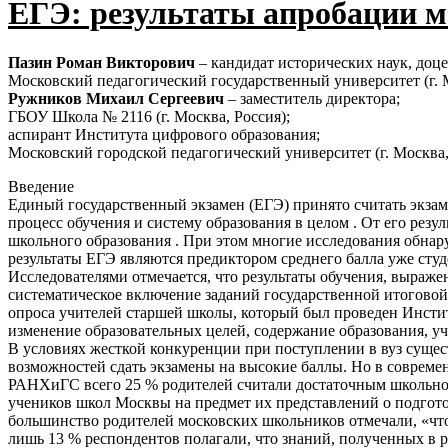
ЕГЭ: результаты апробации 
Пазин Роман Викторович
– кандидат исторических наук, доц
Московский педагогический государственный университет (г. М
Ружников Михаил Сергеевич
– заместитель директора;
ГБОУ Школа № 2116 (г. Москва, Россия);
аспирант Института цифрового образования;
Московский городской педагогический университет (г. Москва,
Введение
Единый государственный экзамен (ЕГЭ) принято считать экзам
процесс обучения и систему образования в целом . От его рез
школьного образования . При этом многие исследования обнар
результаты ЕГЭ являются предиктором среднего балла уже студ
Исследователями отмечается, что результаты обучения, выраже
систематическое включение заданий государственной итоговой 
опроса учителей старшей школы, который был проведен Инстит
изменение образовательных целей, содержание образования, у
В условиях жесткой конкуренции при поступлении в вуз сущес
возможностей сдать экзамены на высокие баллы. Но в современ
РАНХиГС всего 25 % родителей считали достаточным школьного
учеников школ Москвы на предмет их представлений о подготов
большинство родителей московских школьников отмечали, «что
лишь 13 % респондентов полагали, что знаний, полученных в 