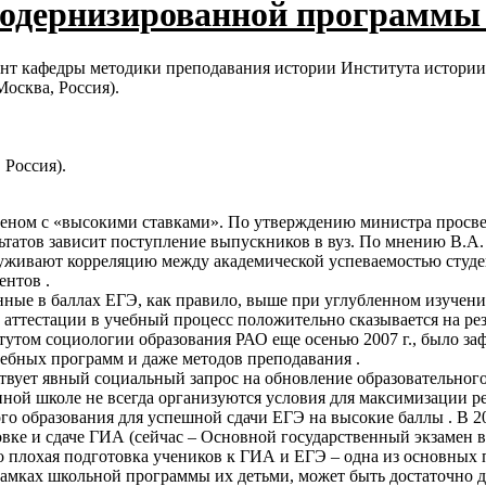
модернизированной программы 
ент кафедры методики преподавания истории Института истории
осква, Россия).
 Россия).
еном с «высокими ставками». По утверждению министра просвещ
ультатов зависит поступление выпускников в вуз. По мнению В.А
уживают корреляцию между академической успеваемостью студент
ентов .
нные в баллах ЕГЭ, как правило, выше при углубленном изучени
аттестации в учебный процесс положительно сказывается на рез
утом социологии образования РАО еще осенью 2007 г., было за
чебных программ и даже методов преподавания .
твует явный социальный запрос на обновление образовательног
ной школе не всегда организуются условия для максимизации ре
 образования для успешной сдачи ЕГЭ на высокие баллы . В 20
ке и сдаче ГИА (сейчас – Основной государственный экзамен в 9
 плохая подготовка учеников к ГИА и ЕГЭ – одна из основных 
рамках школьной программы их детьми, может быть достаточно 