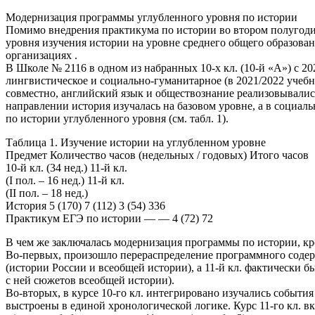
Модернизация программы углубленного уровня по истории
Помимо внедрения практикума по истории во втором полугоди
уровня изучения истории на уровне среднего общего образован
организациях .
В Школе № 2116 в одном из набранных 10-х кл. (10-й «А») с 2
лингвистическое и социально-гуманитарное (в 2021/2022 учебн
совместно, английский язык и обществознание реализовывалис
направлении история изучалась на базовом уровне, а в социал
по истории углубленного уровня (см. табл. 1).
Таблица 1. Изучение истории на углубленном уровне
Предмет Количество часов (недельных / годовых) Итого часов
10-й кл. (34 нед.) 11-й кл.
(I пол. – 16 нед.) 11-й кл.
(II пол. – 18 нед.)
История 5 (170) 7 (112) 3 (54) 336
Практикум ЕГЭ по истории — — 4 (72) 72
В чем же заключалась модернизация программы по истории, кро
Во-первых, произошло перераспределение программного содерж
(истории России и всеобщей истории), а 11-й кл. фактически 
с ней сюжетов всеобщей истории).
Во-вторых, в курсе 10-го кл. интегрировано изучались событ
выстроены в единой хронологической логике. Курс 11-го кл. 