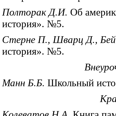
Полторак Д.И.
Об америк
история». №5.
Стерне П., Шварц Д., Бей
история». №5.
Внеуро
Манн Б.Б.
Школьный истор
Кра
Колеватов Н.А.
Книга па