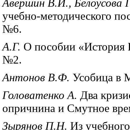
Авершин В.И., Белоусова Г
учебно-методического по
№6.
А.Г.
О пособии «История Р
№2.
Антонов В.Ф.
Усобица в 
Головатенко А.
Два кризи
опричнина и Смутное вре
Зырянов П.Н.
Из учебного