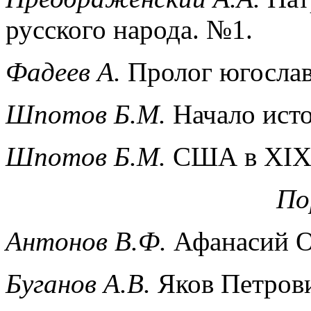
русского народа. №1.
Фадеев А.
Пролог югослав
Шпотов Б.М.
Начало ист
Шпотов Б.М.
США в XIX 
По
Антонов В.Ф.
Афанасий О
Буганов А.В.
Яков Петрови