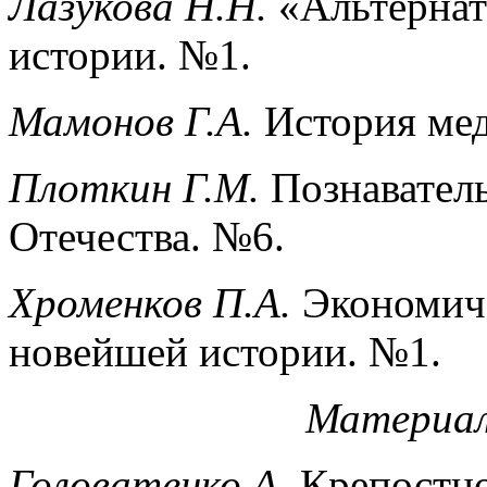
Лазукова Н.Н.
«Альтернат
истории. №1.
Мамонов Г.А.
История мед
Плоткин Г.М.
Познаватель
Отечества. №6.
Хроменков П.А.
Экономиче
новейшей истории. №1.
Материал
Головатенко
А.
Крепостно