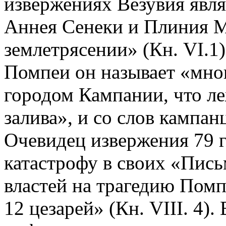
извержениях Везувия явл
Аннея Сенеки и Плиния М
землетрясении» (Кн. VI.1)
Помпеи он называет «мн
городом Кампании, что ле
залива», и со слов кампа
Очевидец извержения 79 
катастрофу в своих «Пись
властей на трагедию Пом
12 цезарей» (Кн. VIII. 4)