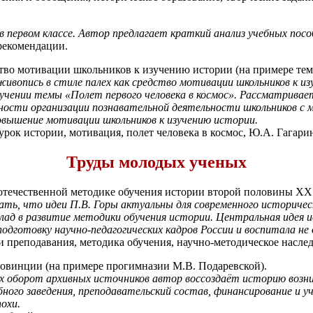
 первом классе. Автор предлагает краткий анализ учебных посо
 рекомендации.
тво мотивации школьников к изучению истории (на примере темы
ивопись в стиле палех как средство мотивации школьников к и
учении темы «Полет первого человека в космос». Рассматривает
ности организации познавательной деятельности школьников с
 повышение мотивации школьников к изучению истории.
рок истории, мотивация, полет человека в космос, Ю.А. Гагари
Труды молодых ученых
течественной методике обучения истории второй половины XX 
ь, что идеи П.В. Горы актуальны для современного историческ
лад в развитие методики обучения истории. Центральная идея 
дготовку научно-педагогических кадров России и воспитала не 
 преподавания, методика обучения, научно-методическое наслед
ровинции (на примере прогимназии М.В. Подаревской).
ых оборот архивных источников автор воссоздаёт историю возни
ного заведения, преподавательский состав, финансирование и у
охи.