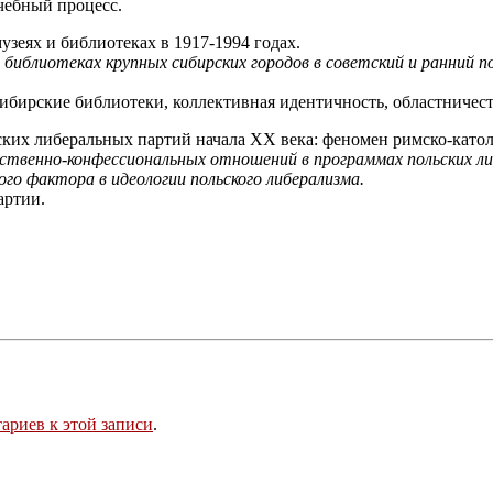
чебный процесс.
еях и библиотеках в 1917-1994 годах.
 библиотеках крупных сибирских городов в советский и ранний 
ибирские библиотеки, коллективная идентичность, областничест
ких либеральных партий начала ХХ века: феномен римско-катол
твенно-конфессиональных отношений в программах польских либ
о фактора в идеологии польского либерализма.
артии.
ариев к этой записи
.