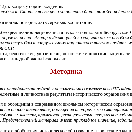
2): к вопросу о дате рождения.
молодёжи. Статья посвящена уточнению даты рождения Героя С
я война, история, даты, архивы, воспитание.
 обезвреживанию националистического подполья в Белорусской 
аправленность. Автор публикации доказал, что после освобож
им спецслужбам и вооруженному националистическому подпольно
ой ССР.
сти, белорусские, украинские, литовские и польские национали
ье в западной части Белоруссии.
Методика
ы методический подход к использованию комплексного ЧГ-задани
предметные и личностные результаты исторического образования
ия и обобщения в современном школьном историческом образова
вный способ повторения, обобщения исторического материала 
 работы с классом, применять разноуровневые творческие задан
и. Представленный материал имеет прикладное значение, задан
ения и обобщения, историческое образование, творческие задани