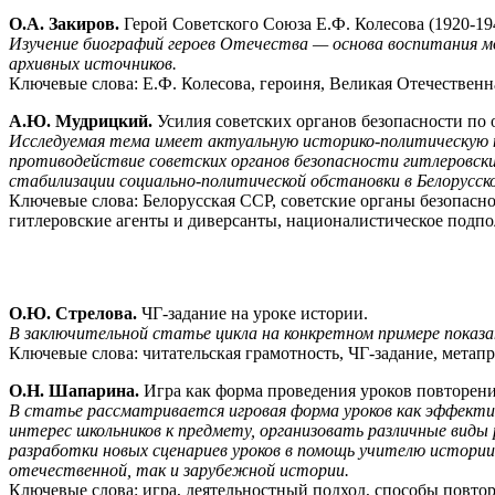
О.А. Закиров.
Герой Советского Союза Е.Ф. Колесова (1920-194
Изучение биографий героев Отечества — основа воспитания 
архивных источников.
Ключевые слова: Е.Ф. Колесова, героиня, Великая Отечественна
А.Ю. Мудрицкий.
Усилия советских органов безопасности по
Исследуемая тема имеет актуальную историко-политическую н
противодействие советских органов безопасности гитлеровск
стабилизации социально-политической обстановки в Белорусск
Ключевые слова: Белорусская ССР, советские органы безопасно
гитлеровские агенты и диверсанты, националистическое подпол
О.Ю. Стрелова.
ЧГ-задание на уроке истории.
В заключительной статье цикла на конкретном примере показан
Ключевые слова: читательская грамотность, ЧГ-задание, мета
О.Н. Шапарина.
Игра как форма проведения уроков повторен
В статье рассматривается игровая форма уроков как эффекти
интерес школьников к предмету, организовать различные виды
разработки новых сценариев уроков в помощь учителю истори
отечественной, так и зарубежной истории.
Ключевые слова: игра, деятельностный подход, способы повтор