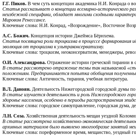
Г.Г. Пиков.
В чем суть концепции академика Н.И. Конрада о в
Статья рассказывает о концепции всемирно-исторического раз
неизбежной специфики, обладает многими сходными характери
Мировом Ренессансе.
Ключевые слова: Н.И. Конрад, «Возрождение», Восточное Возро
А.С. Божич.
Концепция истории Джеймса Бёрнхема.
Статья посвящена роли троцкизма в процессе формирования и
эволюция от троцкизма к ультраконсерватизму.
Ключевые слова: троцкизм, неоконсерватизм, менеджеры, рево
О.И. Александрова.
Отражение истории греческой тирании в 
В статье рассмотрено отражение темы так называемой «старш
положениям. Предпринимается попытка обобщения полученных 
Ключевые слова: Античность, тирания, учебная литература.
В.Л. Даноян.
Деятельность Нижегородской городской думы по 
В статье изучается деятельность и роль Нижегородского город
здоровье населения, особенно в периоды распространения эпиде
Ключевые слова: городское самоуправление, городская дума, д
Л.Н. Соза.
Хозяйственная деятельность мещан уездной Коломн
В статье рассмотрена хозяйственно-экономическая деятельнос
архивных материалов было выявлено многообразие занятий мещ
Ключевые слова: пореформенное время, мещанство, уездный гор