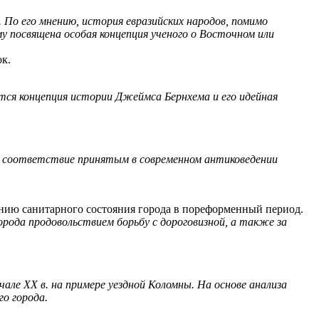
 По его мнению, история евразийских народов, помимо
 посвящена особая концепция ученого о Восточном или
ок.
ся концепция истории Джеймса Бернхема и его идейная
о соответствие принятым в современном антиковедении
нию санитарного состояния города в пореформенный период.
орода продовольствием борьбу с дороговизной, а также за
але ХХ в. на примере уездной Коломны. На основе анализа
о города.