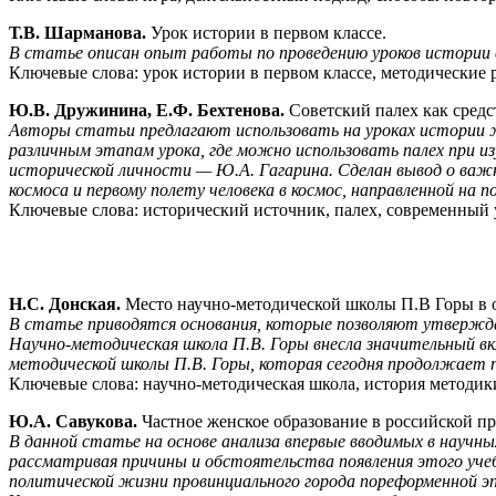
Т.В. Шарманова.
Урок истории в первом классе.
В статье описан опыт работы по проведению уроков истории в
Ключевые слова: урок истории в первом классе, методические
Ю.В. Дружинина, Е.Ф. Бехтенова.
Советский палех как средс
Авторы статьи предлагают использовать на уроках истории ж
различным этапам урока, где можно использовать палех при из
исторической личности — Ю.А. Гагарина. Сделан вывод о важ
космоса и первому полету человека в космос, направленной на
Ключевые слова: исторический источник, палех, современный у
Н.С. Донская.
Место научно-методической школы П.В Горы в о
В статье приводятся основания, которые позволяют утверждат
Научно-методическая школа П.В. Горы внесла значительный вк
методической школы П.В. Горы, которая сегодня продолжает по
Ключевые слова: научно-методическая школа, история методики
Ю.А. Савукова.
Частное женское образование в российской п
В данной статье на основе анализа впервые вводимых в научн
рассматривая причины и обстоятельства появления этого учеб
политической жизни провинциального города пореформенной эп