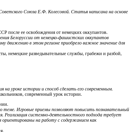
оветского Союза Е.Ф. Колесовой. Статья написана на основе
ССР после ее освобождения от немецких оккупантов.
дения Белоруссии от немецко-фашистских оккупантов
му движению в этом регионе приобрело важное значение для
сты, немецкие разведывательные службы, грабежи и разбой,
я на уроке истории и способ сделать его современным.
 школьников, современный урок истории.
нии.
по теме. Игровые приемы позволяют повысить познавательный
ия. Реализация системно-деятельностного подхода требует
ия ориентированы на работу с содержанием как
я.