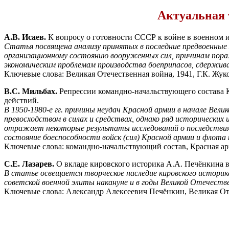
Актуальная 
А.В. Исаев.
К вопросу о готовности СССР к войне в военном 
Статья посвящена анализу принятых в последние предвоенные 
организационному состоянию вооруженных сил, причинам пора
экономическим проблемам производства боеприпасов, сдержив
Ключевые слова: Великая Отечественная война, 1941, Г.К. Жу
В.С. Мильбах.
Репрессии командно-начальствующего состава 
действий.
В 1950-1980-е гг. причины неудач Красной армии в начале Вел
превосходством в силах и средствах, однако ряд исторических
отражает некоторые результаты исследований о последствиях 
состояние боеспособности войск (сил) Красной армии и флота
Ключевые слова: командно-начальствующий состав, Красная ар
С.Е. Лазарев.
О вкладе кировского историка А.А. Печёнкина в
В статье освещается творческое наследие кировского историка
советской военной элиты накануне и в годы Великой Отечествен
Ключевые слова: Александр Алексеевич Печёнкин, Великая Оте