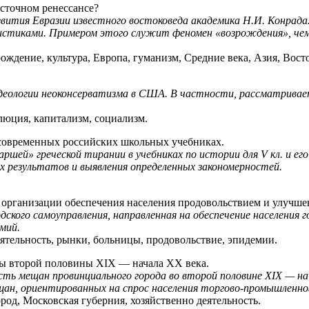
осточном ренессансе?
вития Евразии известного востоковеда академика Н.И. Конрада.
стиками. Примером этого служит феномен «возрождения», чему
ждение, культура, Европа, гуманизм, Средние века, Азия, Вост
деологии неоконсерватизма в США. В частности, рассматривает
люция, капитализм, социализм.
современных российских школьных учебниках.
ей» греческой тирании в учебниках по истории для V кл. и ег
результатов и выявления определенных закономерностей.
организации обеспечения населения продовольствием и улучше
ского самоуправления, направленная на обеспечение населения г
мий.
еятельность, рынки, больницы, продовольствие, эпидемии.
ы второй половины XIX — начала ХХ века.
ть мещан провинциального города во второй половине XIX — нач
ан, ориентированных на спрос населения торгово-промышленног
од, Московская губерния, хозяйственно деятельность.