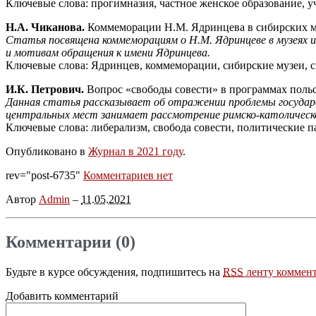
Ключевые слова: прогимназия, частное женское образование, у
Н.А. Чиканова.
Коммеморации Н.М. Ядринцева в сибирских муз
Статья посвящена коммеморациям о Н.М. Ядринцеве в музеях и
и мотивам обращения к имени Ядринцева.
Ключевые слова: Ядринцев, коммеморации, сибирские музеи, с
И.К. Петрович.
Вопрос «свободы совести» в программах польс
Данная статья рассказывает об отражении проблемы государс
центральных мест занимает рассмотрение римско-католическог
Ключевые слова: либерализм, свобода совести, политические п
Опубликовано в
Журнал в 2021 году
.
rev="post-6735"
Комментариев нет
Автор
Admin
–
11.05.2021
Комментарии (0)
Будьте в курсе обсуждения, подпишитесь на
RSS
ленту коммент
Добавить комментарий