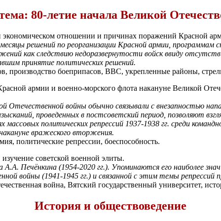
тема: 80-летие начала Великой Отечест
и экономическом отношении и причинах поражений Красной арми
месяцы решений по реорганизации Красной армии, программам с
жений как следствию недоразвернутости войск ввиду отсутстви
авшим принятие политических решений.
ков, производство боеприпасов, ВВС, укрепленные районы, стре
Красной армии и военно-морского флота накануне Великой Отеч
икой Отечественной войны обычно связывали с внезапностью нап
 изысканий, проведенных в постсоветский период, позволяют вз
массовых политических репрессий 1937-1938 гг. среди командн
 накануне вражеского вторжения.
мия, политические репрессии, боеспособность.
 изучение советской военной элиты.
 А.А. Печёнкина (1954-2020 гг.). Упоминаются его наиболее зна
ной войны (1941-1945 гг.) и связанной с этим темы репрессий пр
чественная война, Вятский государственный университет, исто
История и обществоведение