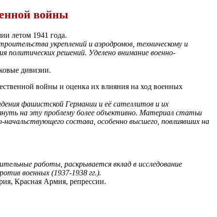
венной войны
и летом 1941 года.
троительства укреплений и аэродромов, техническому и
я политических решений. Уделено внимание военно-
лковые дивизии.
ественной войны и оценка их влияния на ход военных
адения фашистской Германии и её сателлитов и их
глянуть на эту проблему более объективно. Материал статьи
о-начальствующего состава, особенно высшего, повлиявших на
чительные работы, раскрывается вклад в исследование
отив военных (1937-1938 гг.).
рия, Красная Армия, репрессии.