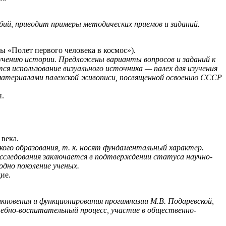
бий, приводит примеры методических приемов и заданий.
 «Полет первого человека в космос»).
зучению истории. Предложены варианты вопросов и заданий к
ся использование визуального источника — палех для изучения
 материалами палехской живописи, посвященной освоению СССР
н.
века.
ого образования, т. к. носят фундаментальный характер.
исследования заключается в подтверждении статуса научно-
одно поколение ученых.
ие.
кновения и функционирования прогимназии М.В. Подаревской,
чебно-воспитательный процесс, участие в общественно-