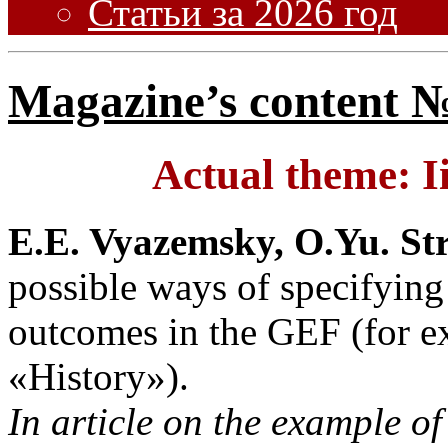
Статьи за 2026 год
Magazine’s content №
Actual theme:
I
E.E. Vyazemsky, O.Yu. St
possible ways of specifying 
outcomes in the GEF (for ex
«History»).
In article on the example of